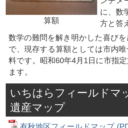
ンチメ
に、数
算額
方と答
数学の難問を解き明かした喜びを
で、現存する算額としては市内唯
料です。昭和60年4月1日に市指
ます。
いちはらフィールドマ
遺産マップ
有秋地区フィールドマップ (PDF