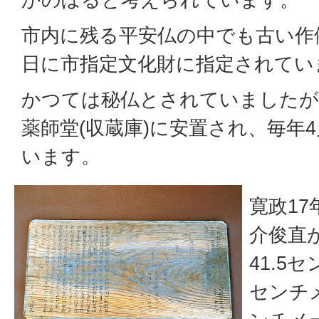
市内に残る平安仏の中でも古い作例
日に市指定文化財に指定されてい
かつては秘仏とされていましたが
薬師堂(収蔵庫)に安置され、毎年
います。
寛政17
介俊直
41.5
センチメ