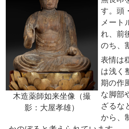
す。頭
メート
れ、前
のち、
表情は
は浅く
期の作
な脚部
木造薬師如来坐像（撮
ざるな
影：大屋孝雄）
から、
かのぼると考えられています。