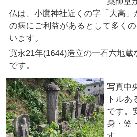
薬師堂
仏は、小鷹神社近くの字「大高」
の病にご利益があるとして多くの
います。
寛永21年(1644)造立の一石六
です。
写真中央
トルあ
です。
身・笠
す。