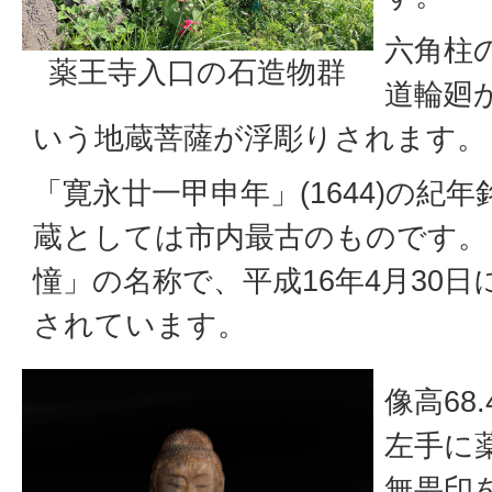
六角柱
薬王寺入口の石造物群
道輪廻
いう地蔵菩薩が浮彫りされます。
「寛永廿一甲申年」(1644)の紀
蔵としては市内最古のものです。
憧」の名称で、平成16年4月30
されています。
像高68
左手に
無畏印