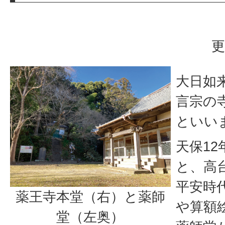
更
大日如
言宗の
といい
天保12
と、高
平安時
薬王寺本堂（右）と薬師
や算額
堂（左奥）