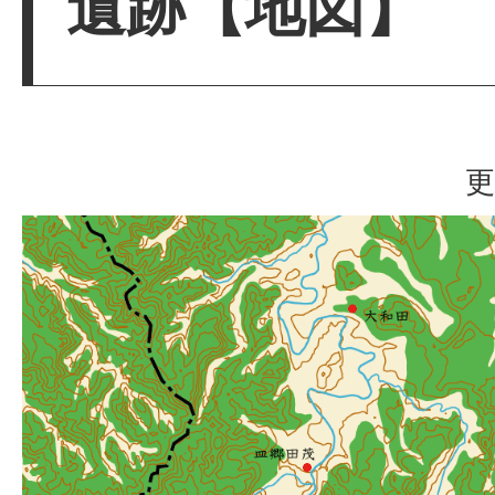
遺跡【地図】
更