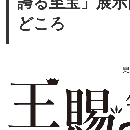
誇る至宝」展示
どころ
更