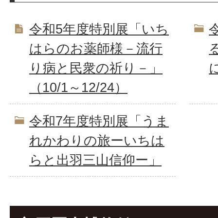
令和5年度特別展「いち
はらのお薬師様－流行
り病と民衆の祈り－」
（10/1～12/24）
令和7年度特別展「うま
れかわりの旅ーいちは
らと出羽三山信仰ー」