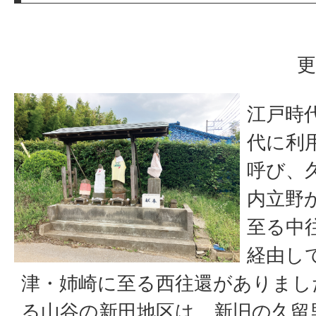
更
江戸時
代に利
呼び、
内立野
至る中
経由し
津・姉崎に至る西往還がありまし
る山谷の新田地区は、新旧の久留