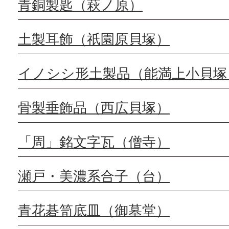
青銅製匙（萩ノ原）
土製耳飾（祇園原貝塚）
イノシシ形土製品（能満上小貝塚
骨製垂飾品（西広貝塚）
「周」銘文字瓦（僧寺）
瀬戸・美濃系合子（台）
青花碁笥底皿（御墓堂）