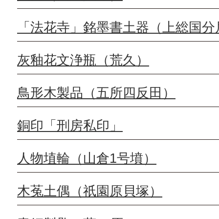
「法花寺」銘墨書土器（上総国分
灰釉花文浄瓶（荒久）
鳥形木製品（五所四反田）
銅印「刑房私印」
人物埴輪（山倉1号墳）
木菟土偶（祇園原貝塚）