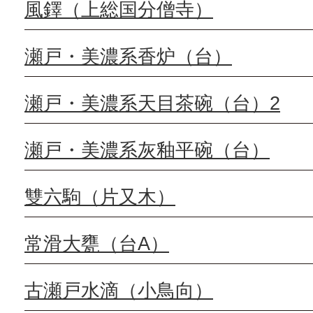
風鐸（上総国分僧寺）
瀬戸・美濃系香炉（台）
瀬戸・美濃系天目茶碗（台）2
瀬戸・美濃系灰釉平碗（台）
雙六駒（片又木）
常滑大甕（台A）
古瀬戸水滴（小鳥向）