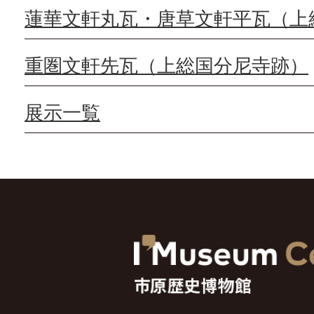
蓮華文軒丸瓦・唐草文軒平瓦（上
重圏文軒先瓦（上総国分尼寺跡）
展示一覧