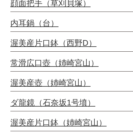
顔面把手（草刈貝塚）
内耳鍋（台）
渥美産片口鉢（西野D）
常滑広口壺（姉崎宮山）
渥美産壺（姉崎宮山）
ダ龍鏡（石奈坂1号墳）
渥美産片口鉢（姉崎宮山）