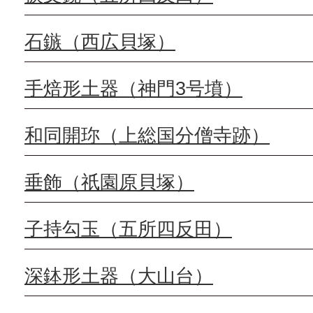
石鏃（西広貝塚）
手焙形土器（神門3号墳）
和同開珎（上総国分僧寺跡）
垂飾（祇園原貝塚）
子持勾玉（五所四反田）
深鉢形土器（大山台）