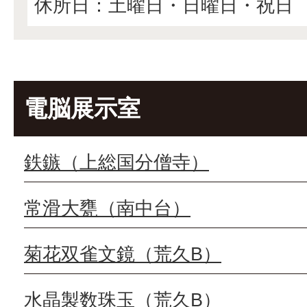
休所日：土曜日・日曜日・祝日
電脳展示室
鉄鏃（上総国分僧寺）
常滑大甕（南中台）
菊花双雀文鏡（荒久B）
水晶製数珠玉（荒久B）