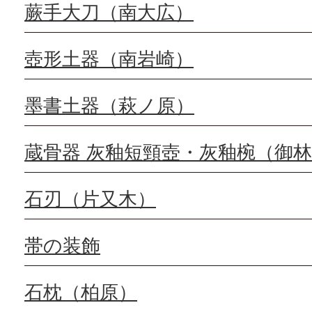
蕨手大刀（南大広）
壺形土器（南岩崎）
墨書土器（萩ノ原）
蔵骨器 灰釉短頸壺・灰釉椀（御
石刃（片又木）
帯の装飾
石枕（柏原）