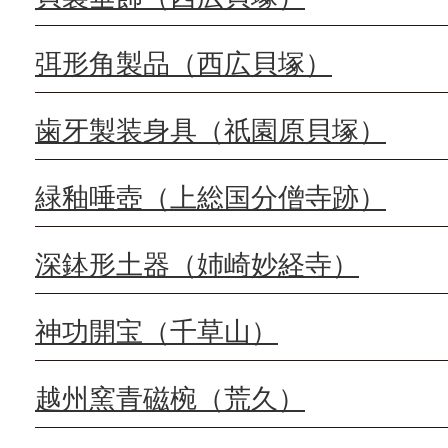
弭形角製品（西広貝塚）
歯牙製装身具（祇園原貝塚）
緑釉唾壺（上総国分僧寺跡）
深鉢形土器（姉崎妙経寺）
神功開宝（千草山）
越州窯青磁椀（荒久）