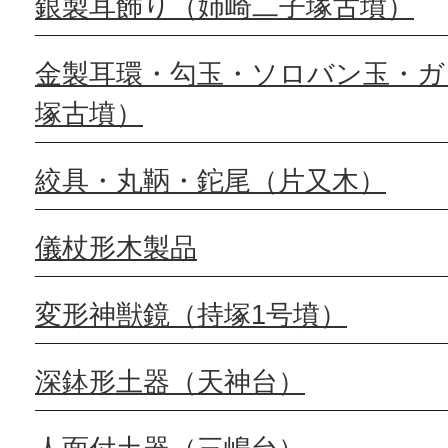
銀製耳飾り（姉崎二子塚古墳）
金製耳環・勾玉・ソロバン玉・ガ
塚古墳）
絞具・丸鞆・鉈尾（片又木）
儀杖形木製品
変形神獣鏡（持塚1号墳）
深鉢形土器（天神台）