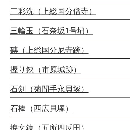
三彩洗（上総国分僧寺）
三輪玉（石奈坂1号墳）
磚（上総国分尼寺跡）
握り鋏（市原城跡）
石剣（菊間手永貝塚）
石棒（西広貝塚）
捩文鏡（五所四反田）