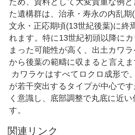
ため、資料として大変貴重な例と
た遺構群は、治承・寿永の内乱期(
文永・正応期頃(13世紀後葉)に
れます。特に13世紀初頭以降に
まった可能性が高く、出土カワラ
から後葉の範疇に収まると言えま
カワラケはすべてロクロ成形で
が若干突出するタイプが中心です
く意識し、底部調整で丸底に近い
す。
関連リンク