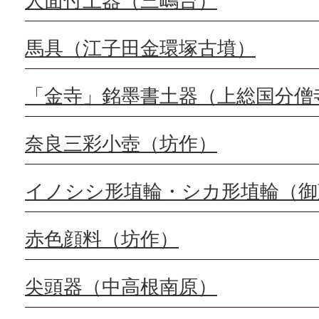
人面付土器（三嶋台）
馬具（江子田金環塚古墳）
「金寺」銘墨書土器（上総国分僧
奈良三彩小壺（坊作）
イノシシ形埴輪・シカ形埴輪（御
赤色顔料（坊作）
尖頭器（中高根南原）