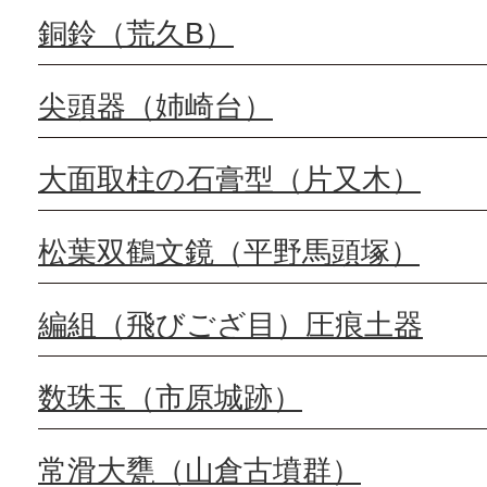
銅鈴（荒久B）
尖頭器（姉崎台）
大面取柱の石膏型（片又木）
松葉双鶴文鏡（平野馬頭塚）
編組（飛びござ目）圧痕土器
数珠玉（市原城跡）
常滑大甕（山倉古墳群）