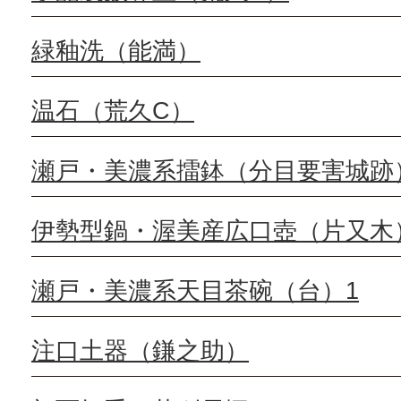
緑釉洗（能満）
温石（荒久C）
瀬戸・美濃系擂鉢（分目要害城跡
伊勢型鍋・渥美産広口壺（片又木
瀬戸・美濃系天目茶碗（台）1
注口土器（鎌之助）