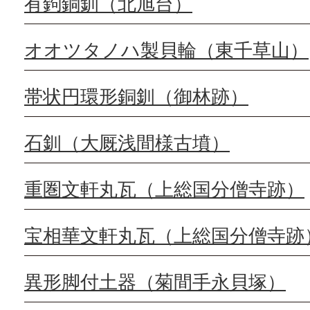
有鉤銅釧（北旭台）
オオツタノハ製貝輪（東千草山）
帯状円環形銅釧（御林跡）
石釧（大厩浅間様古墳）
重圏文軒丸瓦（上総国分僧寺跡）
宝相華文軒丸瓦（上総国分僧寺跡
異形脚付土器（菊間手永貝塚）