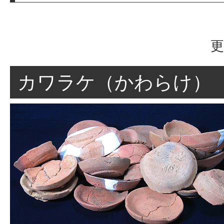
更
カワラケ（かわらけ）