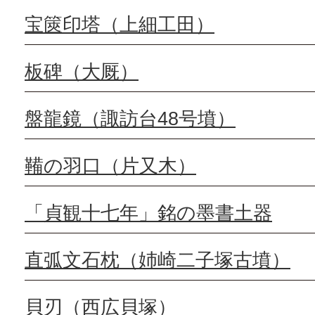
宝篋印塔（上細工田）
板碑（大厩）
盤龍鏡（諏訪台48号墳）
鞴の羽口（片又木）
「貞観十七年」銘の墨書土器
直弧文石枕（姉崎二子塚古墳）
貝刃（西広貝塚）