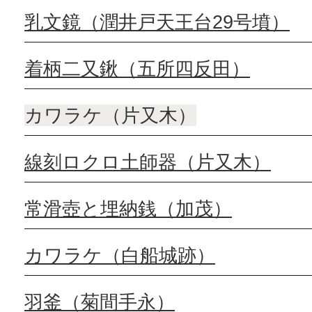
乳文鏡（潤井戸天王台29号墳）
着柄二又鍬（五所四反田）
カワラケ（片又木）
線刻ロクロ土師器（片又木）
常滑壺と埋納銭（加茂）
カワラケ（白船城跡）
羽釜（菊間手永）