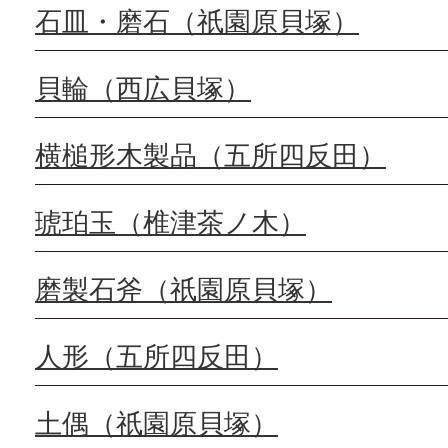
石皿・磨石（祇園原貝塚）
貝輪（西広貝塚）
横槌形木製品（五所四反田）
琥珀玉（椎津茶ノ木）
磨製石斧（祇園原貝塚）
人形（五所四反田）
土偶（祇園原貝塚）