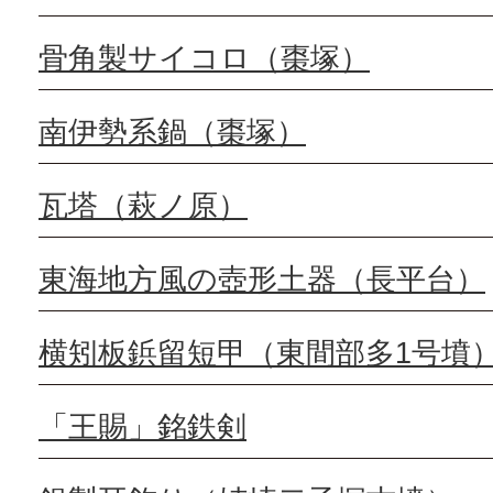
骨角製サイコロ（棗塚）
南伊勢系鍋（棗塚）
瓦塔（萩ノ原）
東海地方風の壺形土器（長平台）
横矧板鋲留短甲（東間部多1号墳
「王賜」銘鉄剣