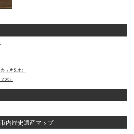
）
口壺（片又木）
片又木）
市内歴史遺産マップ