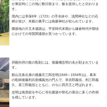
が東征時にこの地に数日留まり、飯を提供したと伝わりま
す。
境内には享保8年（1723）の手水鉢や、浅間神社などの石
碑が並び、本殿の裏手には疱瘡神社が祀られています。
隣接地の片又木遺跡は、平安時代末期から鎌倉時代中期頃
にかけての寺院関連跡が見つかっています。
拝殿向拝の龍の彫刻には、後藤橘忠明の名が刻まれていま
す。
館山北条出身の後藤庄三郎忠明(1849～1934年)は、幕末
の彫師後藤利兵衛橘義光の門人で、幸吉郎義信、利三郎義
久、喜三郎義信とともに、のちに四天王と呼ばれます。
忠明は南房総を中心に寺社建築や祭礼の屋台に多くの作例
を残しています。