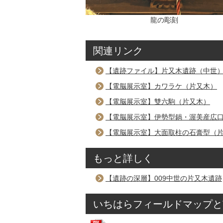
龍の彫刻
関連リンク
【遺跡ファイル】片又木遺跡（中世
【電脳展示室】カワラケ（片又木）
【電脳展示室】雙六駒（片又木）
【電脳展示室】伊勢型鍋・渥美産広
【電脳展示室】大面取柱の石膏型（
もっと詳しく
【遺跡の深層】009中世の片又木遺跡
いちはらフィールドマップと