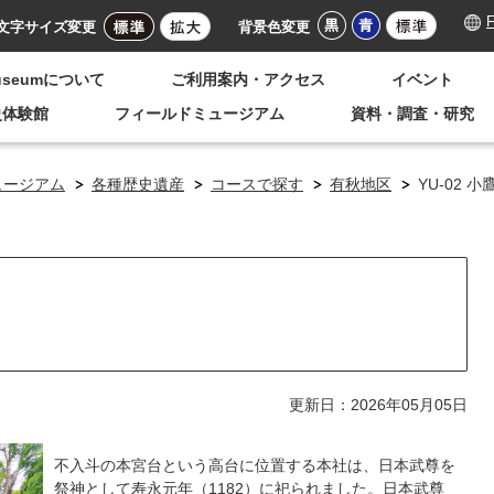
F
文字サイズ変更
背景色変更
Museumについて
ご利用案内・アクセス
イベント
史体験館
フィールドミュージアム
資料・調査・研究
ュージアム
各種歴史遺産
コースで探す
有秋地区
YU-02 
更新日：2026年05月05日
不入斗の本宮台という高台に位置する本社は、日本武尊を
祭神として寿永元年（1182）に祀られました。日本武尊