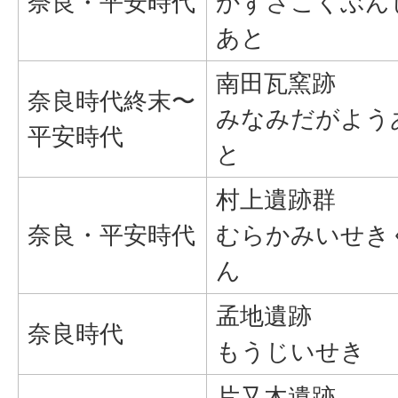
奈良・平安時代
かずさこくぶん
あと
南田瓦窯跡
奈良時代終末〜
みなみだがよう
平安時代
と
村上遺跡群
奈良・平安時代
むらかみいせき
ん
孟地遺跡
奈良時代
もうじいせき
片又木遺跡