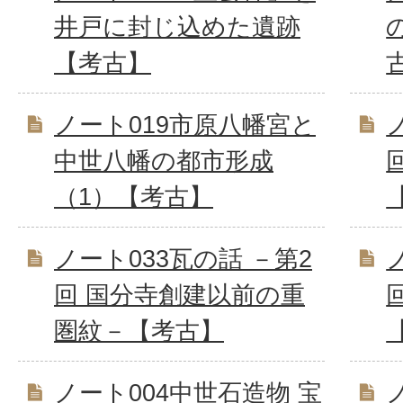
井戸に封じ込めた遺跡
【考古】
ノート019市原八幡宮と
中世八幡の都市形成
（1）【考古】
ノート033瓦の話 －第2
回 国分寺創建以前の重
圏紋－【考古】
ノート004中世石造物 宝