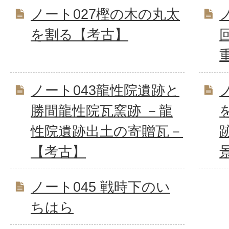
ノート027樫の木の丸太
を割る【考古】
ノート043龍性院遺跡と
勝間龍性院瓦窯跡 －龍
性院遺跡出土の寄贈瓦－
【考古】
ノート045 戦時下のい
ちはら