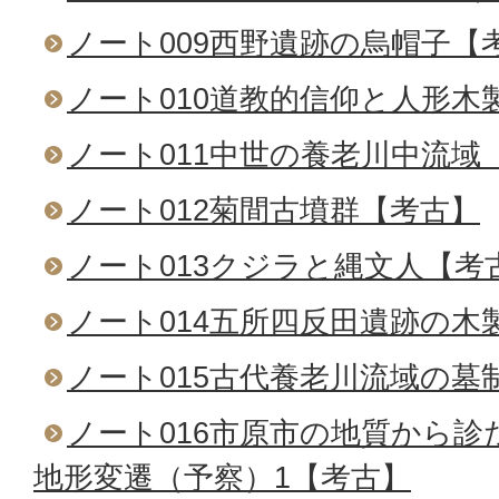
ノート009西野遺跡の烏帽子【
ノート010道教的信仰と人形木
ノート011中世の養老川中流域
ノート012菊間古墳群【考古】
ノート013クジラと縄文人【考
ノート014五所四反田遺跡の木
ノート015古代養老川流域の墓
ノート016市原市の地質から
地形変遷（予察）1【考古】