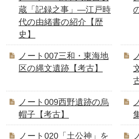
蔵「記録之事」―江戸時
代の由緒書の紹介【歴
史】
ノート007三和・東海地
区の縄文遺跡【考古】
ノート009西野遺跡の烏
帽子【考古】
ノート020「土公神」を