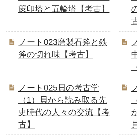
篋印塔と五輪塔【考古】
ノート023磨製石斧と鉄
斧の切れ味【考古】
ノート025貝の考古学
（1）貝から読み取る先
史時代の人々の交流【考
古】